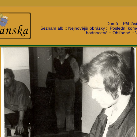
Domů
::
Přihlási
Seznam alb
::
Nejnovější obrázky
::
Poslední kom
hodnocené
::
Oblíbené
::