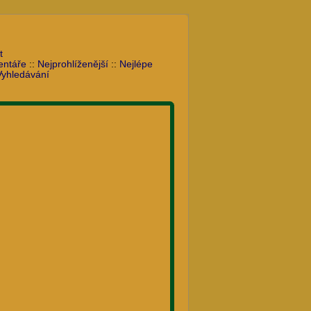
t
entáře
::
Nejprohlíženější
::
Nejlépe
Vyhledávání