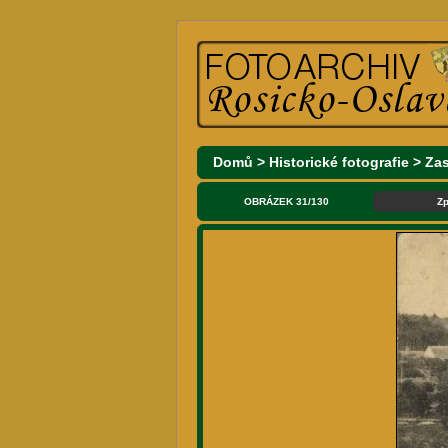
Domů
>
Historické fotografie
>
Za
OBRÁZEK 31/130
Zp