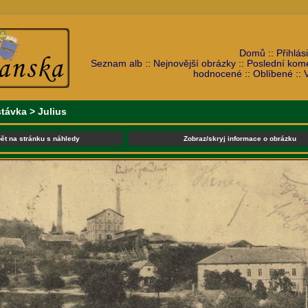
Domů
::
Přihlási
Seznam alb
::
Nejnovější obrázky
::
Poslední kom
hodnocené
::
Oblíbené
::
stávka
>
Julius
ět na stránku s náhledy
Zobraz/skryj informace o obrázku