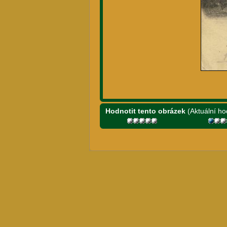
Hodnotit tento obrázek
(Aktuální ho