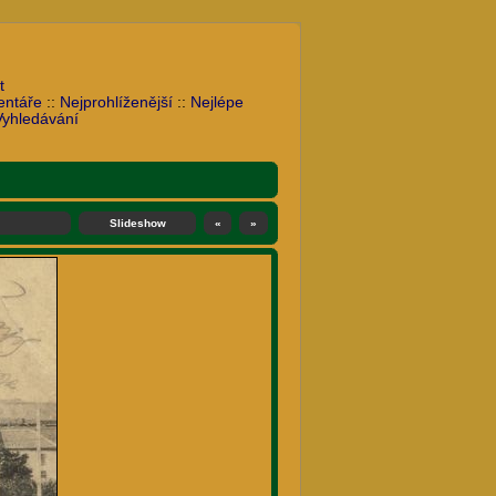
t
entáře
::
Nejprohlíženější
::
Nejlépe
Vyhledávání
Slideshow
«
»