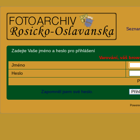
Sezna
Zadejte Vaše jméno a heslo pro přihlášení
Varování, váš brow
Jméno
Heslo
P
Zapomněl jsem své heslo.
Powere