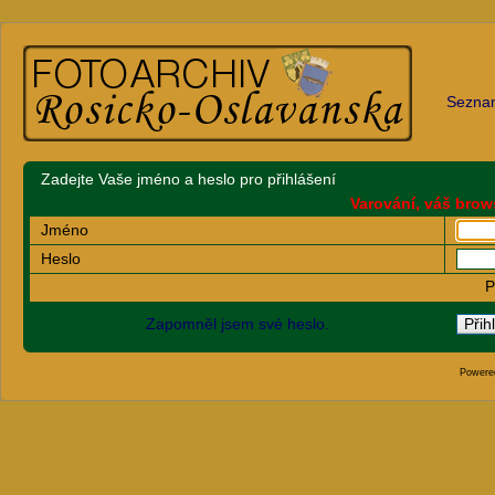
Sezna
Zadejte Vaše jméno a heslo pro přihlášení
Varování, váš brow
Jméno
Heslo
P
Zapomněl jsem své heslo.
Powere