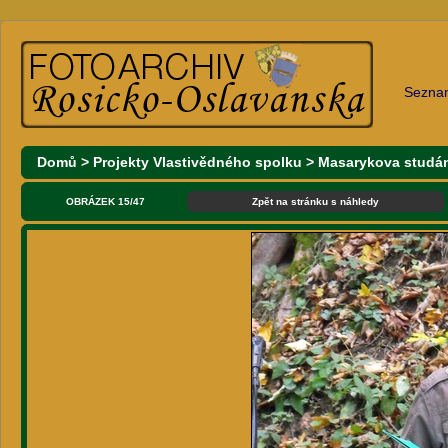
Sezna
Domů
>
Projekty Vlastivědného spolku
>
Masarykova studán
OBRÁZEK 15/47
Zpět na stránku s náhledy