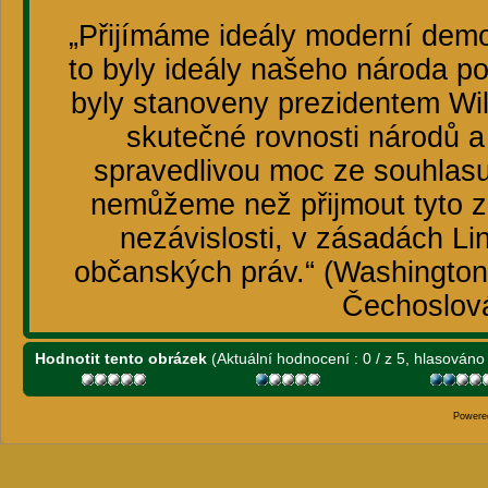
„Přijímáme ideály moderní dem
to byly ideály našeho národa po
byly stanoveny prezidentem Wi
skutečné rovnosti národů a
spravedlivou moc ze souhlas
nemůžeme než přijmout tyto z
nezávislosti, v zásadách Li
občanských práv.“ (Washingtons
Čechoslová
Hodnotit tento obrázek
(Aktuální hodnocení : 0 / z 5, hlasováno 
Powere