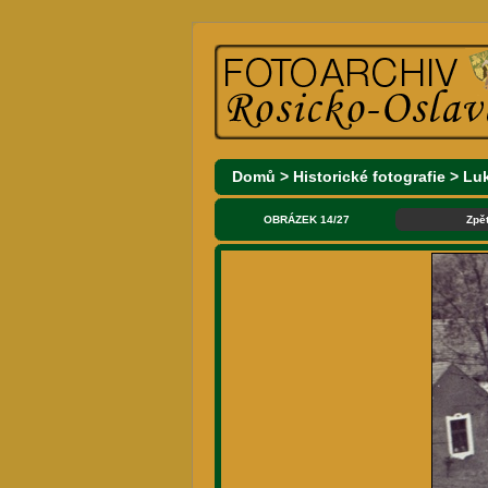
Domů
>
Historické fotografie
>
Lu
OBRÁZEK 14/27
Zpě