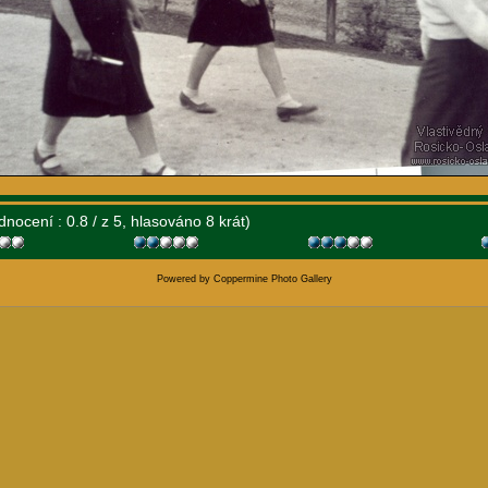
dnocení : 0.8 / z 5, hlasováno 8 krát)
Powered by
Coppermine Photo Gallery