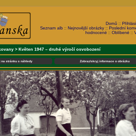
Domů
::
Přihlási
Seznam alb
::
Nejnovější obrázky
::
Poslední kom
hodnocené
::
Oblíbené
::
kovany
>
Květen 1947 – druhé výročí osvobození
t na stránku s náhledy
Zobraz/skryj informace o obrázku