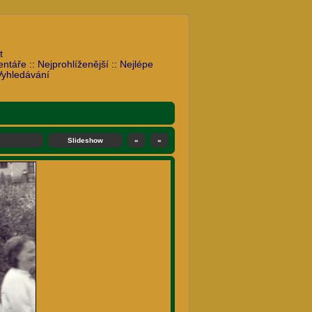
t
entáře
::
Nejprohlíženější
::
Nejlépe
Vyhledávání
Slideshow
«
»