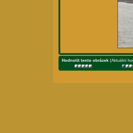
Hodnotit tento obrázek
(Aktuální ho