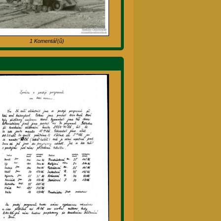
1 Komentář(ů)