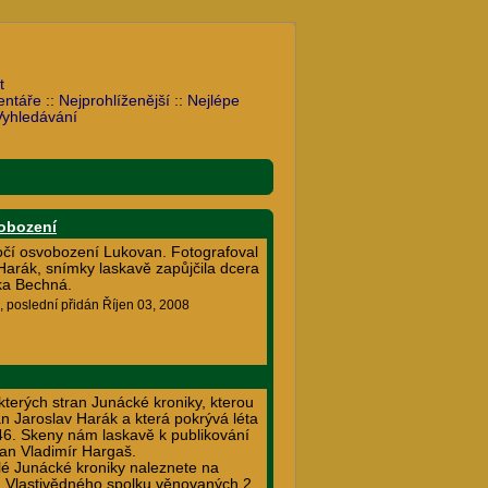
t
entáře
::
Nejprohlíženější
::
Nejlépe
Vyhledávání
vobození
očí osvobození Lukovan. Fotografoval
Harák, snímky laskavě zapůjčila dcera
ka Bechná.
, poslední přidán Říjen 03, 2008
terých stran Junácké kroniky, kterou
n Jaroslav Harák a která pokrývá léta
6. Skeny nám laskavě k publikování
pan Vladimír Hargaš.
lé Junácké kroniky naleznete na
 Vlastivědného spolku věnovaných 2.