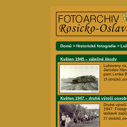
Domů
>
Historické fotografie
>
Lu
Květen 1945 – válečné škody
Lukovany na k
Jaroslav Har
paní Lenka 
15 obrázků, po
Květen 1947 – druhé výročí osvob
Druhé výročí
1947. Fotogr
laskavě zapů
27 obrázků, po