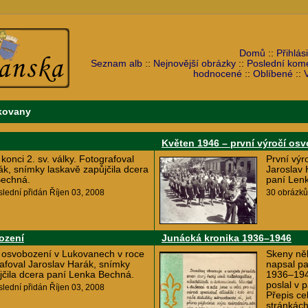
Domů
::
Přihlási
Seznam alb
::
Nejnovější obrázky
::
Poslední kom
hodnocené
::
Oblíbené
::
kovany
Květen 1946 – první výročí os
onci 2. sv. války. Fotografoval
První výr
ák, snímky laskavě zapůjčila dcera
Jaroslav 
Bechná.
paní Len
slední přidán Říjen 03, 2008
30 obrázků
ození
Junácká kronika 1936–1946
 osvobození v Lukovanech v roce
Skeny něk
afoval Jaroslav Harák, snímky
napsal pa
jčila dcera paní Lenka Bechná.
1936–194
poslal v 
slední přidán Říjen 03, 2008
Přepis ce
stránkách