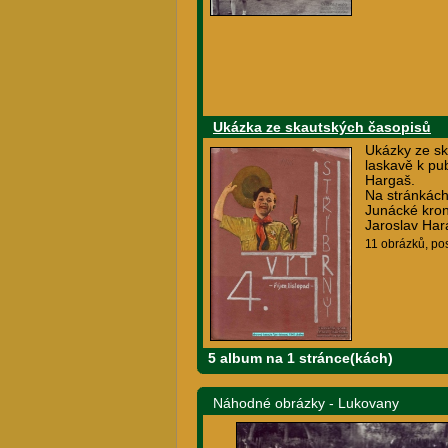
Ukázka ze skautských časopisů
Ukázky ze sk
laskavě k pub
Hargaš.
Na stránkách
Junácké kron
Jaroslav Har
11 obrázků, po
5 album na 1 stránce(kách)
Náhodné obrázky - Lukovany