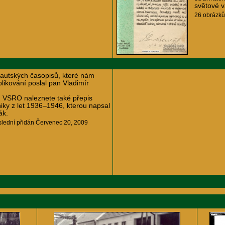
světové v
26 obrázků
autských časopisů, které nám
likování poslal pan Vladimír
 VSRO naleznete také přepis
iky z let 1936–1946, kterou napsal
ák.
slední přidán Červenec 20, 2009